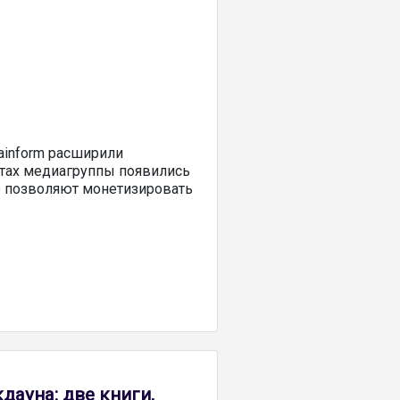
tainform расширили
айтах медиагруппы появились
 позволяют монетизировать
дауна: две книги,