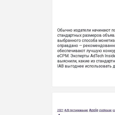
Обычно издатели начинают п
стандартных размеров объяв
выбранного способа монетиза
оправдано — рекомендованн
обеспечивают лучшую конку
eCPM. Эксперты AdTech Insid
выяснили, какие из стандар
IAB выгоднее использовать 
Apple
2021
A/B-тестирование
clubhouse
c