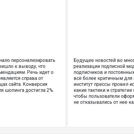
ачало персонализировать
Будущее новостей во мно
ишло к выводу, что
реализации подписной мо
мендациям. Речь идет о
подписчиков и постоянных
является справа от
всё более критичным для 
цах сайта. Конверсия
институт прессы провел и
я шопинга достигла 2%.
какие тактики и стратегии
чтобы пользователи оформ
не отказывались от нее к