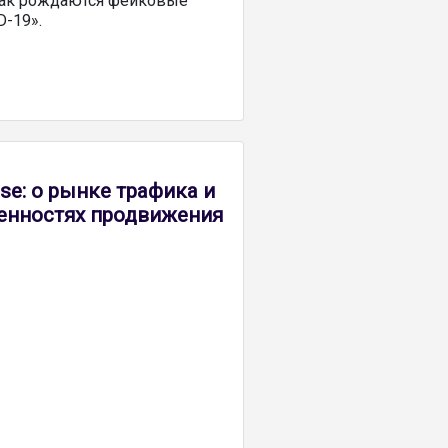
 как рождаются фейковые
D-19».
se: о рынке трафика и
енностях продвижения