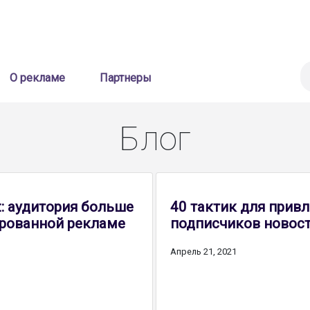
мен аудиторией
Рекламодателям
Монетизация
Ко
О рекламе
Партнеры
Блог
t: аудитория больше
40 тактик для прив
ированной рекламе
подписчиков новост
Апрель 21, 2021