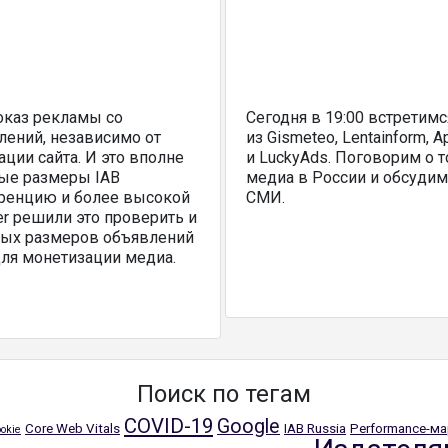
оказ рекламы со
Сегодня в 19:00 встретимс
лений, независимо от
из Gismeteo, Lentainform, 
ции сайта. И это вполне
и LuckyAds. Поговорим о т
ые размеры IAB
медиа в России и обсудим
ренцию и более высокой
СМИ.
er решили это проверить и
тных размеров объявлений
для монетизации медиа.
Поиск по тегам
COVID-19
Google
Core Web Vitals
IAB Russia
Performance-ма
ookie