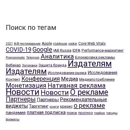
Поиск по тегам
Apple
Core Web Vitals
2021
A/B-тестирование
clubhouse
cookie
Google
COVID-19
IAB Russia
IDFA
Performance-маркетинг
Аналитика
Блокировка рекламы
Programmatic
Telegram
Издателям
Вебинар
Защита бренда
Заголовки
Издателям
Исследования
Исследование рынка
Конференция
Медиа
Контент
Медиапотребление
Нативная реклама
Монетизация
Новости
О рекламе
Новости
Партнеры
Рекомендательные
Партнеры
о рекламе
виджеты
Таргетинг
кризис
книги
платная подписка
пандемия
поиск
прогноз
трафик
тренды
форматы