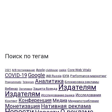
Поиск по тегам
Apple
Core Web Vitals
2021
A/B-тестирование
clubhouse
cookie
Google
COVID-19
IAB Russia
IDFA
Performance-маркетинг
Аналитика
Блокировка рекламы
Programmatic
Telegram
Издателям
Вебинар
Защита бренда
Заголовки
Издателям
Исследования
Исследование рынка
Конференция
Медиа
Контент
Медиапотребление
Нативная реклама
Монетизация
Новости