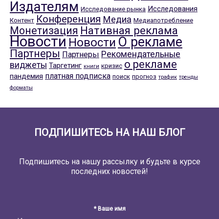
Издателям
Исследования
Исследование рынка
Конференция
Медиа
Контент
Медиапотребление
Нативная реклама
Монетизация
Новости
О рекламе
Новости
Партнеры
Рекомендательные
Партнеры
о рекламе
виджеты
Таргетинг
кризис
книги
платная подписка
пандемия
поиск
прогноз
трафик
тренды
форматы
ПОДПИШИТЕСЬ НА НАШ БЛОГ
Подпишитесь на нашу рассылку и будьте в курсе
последних новостей!
* Ваше имя