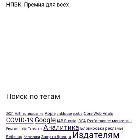
НПБК: Премия для всех
Поиск по тегам
Apple
Core Web Vitals
2021
A/B-тестирование
clubhouse
cookie
Google
COVID-19
IAB Russia
IDFA
Performance-маркетинг
Аналитика
Блокировка рекламы
Programmatic
Telegram
Издателям
Вебинар
Защита бренда
Заголовки