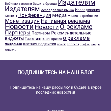
Издателям
Вебинар
Защита бренда
Заголовки
Издателям
Исследования
Исследование рынка
Конференция
Медиа
Контент
Медиапотребление
Нативная реклама
Монетизация
Новости
О рекламе
Новости
Партнеры
Рекомендательные
Партнеры
о рекламе
виджеты
Таргетинг
кризис
книги
платная подписка
пандемия
поиск
прогноз
трафик
тренды
форматы
ПОДПИШИТЕСЬ НА НАШ БЛОГ
Подпишитесь на нашу рассылку и будьте в курсе
последних новостей!