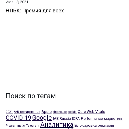
Июль 8, 2021
НПБК: Премия для всех
Поиск по тегам
Apple
Core Web Vitals
2021
A/B-тестирование
clubhouse
cookie
Google
COVID-19
IAB Russia
IDFA
Performance-маркетинг
Аналитика
Блокировка рекламы
Programmatic
Telegram