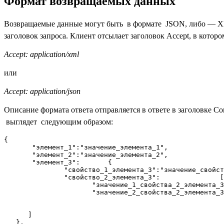
Формат возвращаемых данных
Возвращаемые данные могут быть в формате JSON, либо — 
заголовок запроса. Клиент отсылает заголовок Accept, в котор
Accept: application/xml
или
Accept: application/json
Описание формата ответа отправляется в ответе в заголовке Con
выглядет следующим образом:
{

       "элемент_1":"значение_элемента_1",

       "элемент_2":"значение_элемента_2",

       "элемент_3":       {

               "свойство_1_элемента_3":"значение_свойст
               "свойство_2_элемента_3":               [

                      "значение_1_свойства_2_элемента_3
                      "значение_2_свойства_2_элемента_3
      ]          

   },
