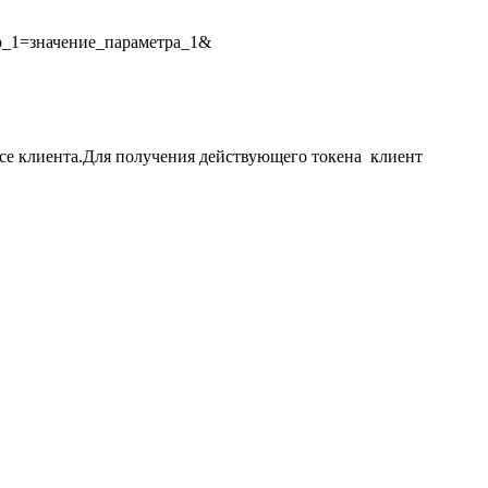
етр_1=значение_параметра_1&
се клиента.
Для получения действующего токена клиент