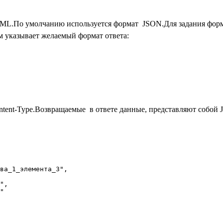
XML.
По умолчанию используется формат JSON.
Для задания форм
ом указывает желаемый формат ответа:
tent-Type.
Возвращаемые в ответе данные, представляют собой 
ва_1_элемента_3",

",

"
