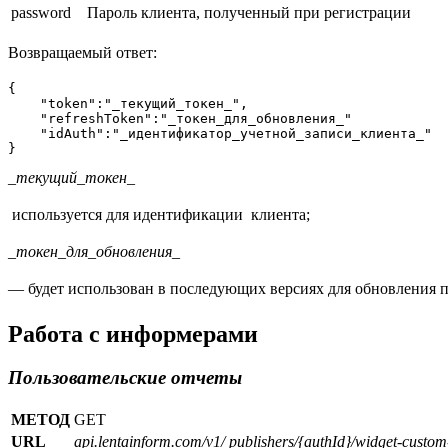
password
Пароль клиента, полученный при регистрации
Возвращаемый ответ:
{

    "token":"_текущий_токен_",

    "refreshToken":"_токен_для_обновления_"

    "idAuth":"_идентификатор_учетной_записи_клиента_"

}
_текущий_токен_
используется для идентификации клиента;
_токен_для_обновления_
— будет использован в последующих версиях для обновления п
Работа с информерами
Пользовательские отчеты
МЕТОД
GET
URL
api.lentainform.com/v1/
publishers/{authId}/widget-custom