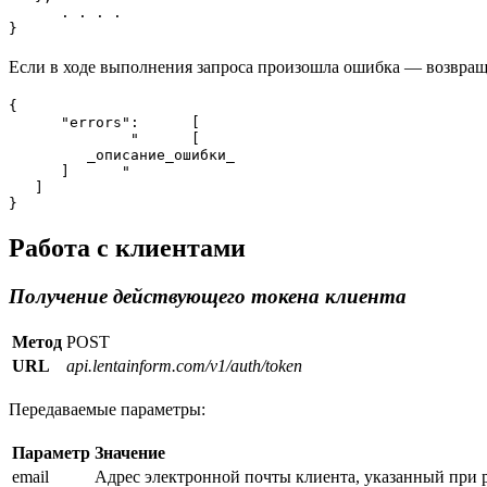
      . . . .

}
Если в ходе выполнения запроса произошла ошибка — возвращ
{

      "errors":      [

              "      [

         _описание_ошибки_

      ]      "         

   ]

}
Работа с клиентами
Получение действующего токена клиента
Метод
POST
URL
api.lentainform.com/v1/auth/token
Передаваемые параметры:
Параметр
Значение
email
Адрес электронной почты клиента, указанный при 