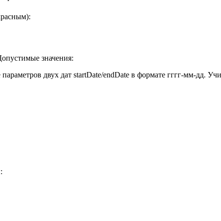
красным):
Допустимые значения:
 параметров двух дат startDate/endDate в формате гггг-мм-дд. 
: