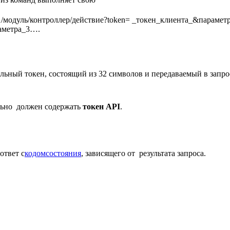
om/v1/модуль/контроллер/действие?token= _токен_клиента_&парам
аметра_3….
льный токен, состоящий из 32 символов и передаваемый в запро
льно должен содержать
токен API
.
ответ с
кодом
состояния
, зависящего от результата запроса.