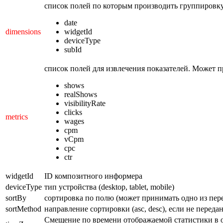
список полей по которым производить группировк
date
dimensions
widgetId
deviceType
subId
список полей для извлечения показателей.
Может пр
shows
realShows
visibilityRate
clicks
metrics
wages
cpm
vCpm
cpc
ctr
widgetId
ID композитного информера
deviceType
тип устройства (desktop, tablet, mobile)
sortBy
сортировка по полю (может принимать одно из перед
sortMethod
направление сортировки (asc, desc), если не перед
Смещение по времени отображаемой статистики в