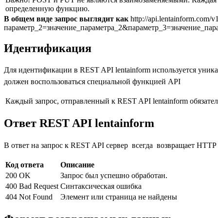
определенную функцию.
В общем виде запрос выглядит как
http://api.lentainform.c
параметр_2=значение_параметра_2&параметр_3=значение_пар
Идентификация
Для идентификации в REST API lentainform используется уника
должен воспользоваться специальной функцией API
Каждый запрос, отправленный к REST API lentainform обязате
Ответ REST API lentainform
В ответ на запрос к REST API сервер всегда возвращает HTTP 
Код ответа
Описание
200 OK
Запрос был успешно обработан.
400 Bad Request
Синтаксическая ошибка
404 Not Found
Элемент или страница не найдены