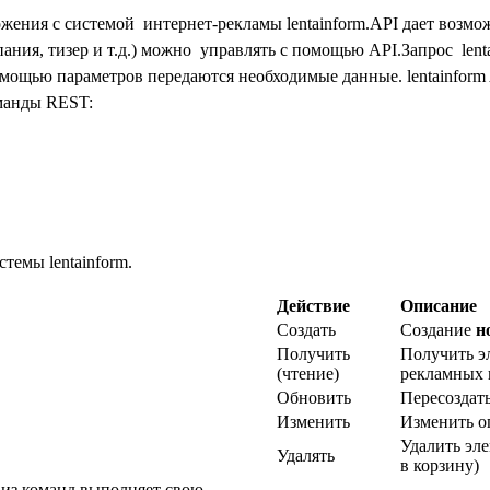
жения с системой интернет-рекламы lentainform.
API дает возмо
пания, тизер и т.д.) можно управлять с помощью API.
Запрос len
мощью параметров передаются необходимые данные. lentainform 
манды REST:
темы lentainform.
Действие
Описание
Создать
Создание
н
Получить
Получить э
(чтение)
рекламных 
Обновить
Пересоздат
Изменить
Изменить о
Удалить эл
Удалять
в корзину)
из команд
вы
полняет свою