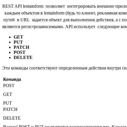
REST API lentainform позволяет интегрировать внешние прило
каждым объектом в lentainform (будь то клиент, рекламная ком
путей в URL задается объект для выполнения действия, а с по
являются регистрозависимыми.
API использует следующие ко
GET
PUT
PATCH
POST
DELETE
Эти команды соответствуют определенным действия внутри сис
Команда
POST
GET
PUT
PATCH
DELETE
Важно! POST и PUT не являются взаимозаменяемыми.
Каждая 