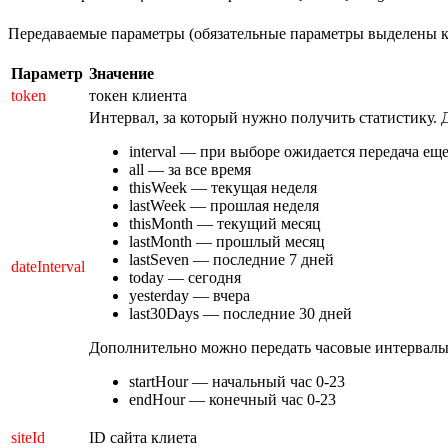
Передаваемые параметры (обязательные параметры выделены 
Параметр
Значение
token
токен клиента
Интервал, за который нужно получить статистику. 
interval — при выборе ожидается передача еще
all — за все время
thisWeek — текущая неделя
lastWeek — прошлая неделя
thisMonth — текущий месяц
lastMonth — прошлый месяц
lastSeven — последние 7 дней
dateInterval
today — сегодня
yesterday — вчера
last30Days — последние 30 дней
Дополнительно можно передать часовые интервалы
startHour — начальный час 0-23
endHour — конечный час 0-23
siteId
ID сайта клиета