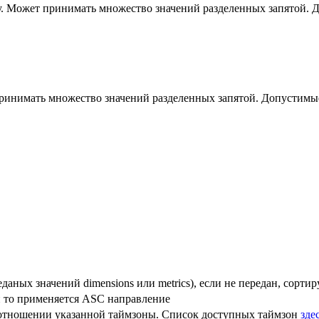
у.
Может принимать множество значений разделенных запятой. Д
инимать множество значений разделенных запятой. Допустимые
аных значений dimensions или metrics), если не передан, сортир
ан то применяется ASC направление
 отношении указанной таймзоны. Список доступных таймзон
зде