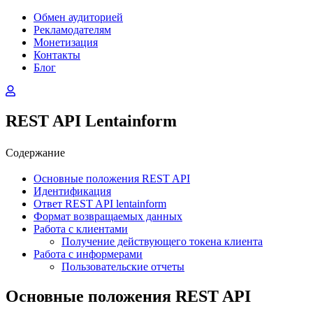
Обмен аудиторией
Рекламодателям
Монетизация
Контакты
Блог
REST API Lentainform
Cодержание
Основные положения REST API
Идентификация
Ответ REST API lentainform
Формат возвращаемых данных
Работа с клиентами
Получение действующего токена клиента
Работа с информерами
Пользовательские отчеты
Основные положения REST API