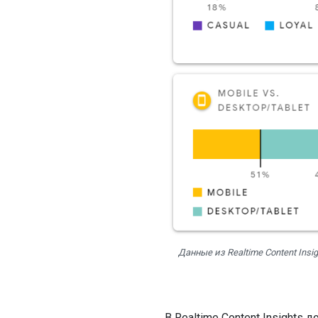
Данные из Realtime Content In
В Realtime Content Insights